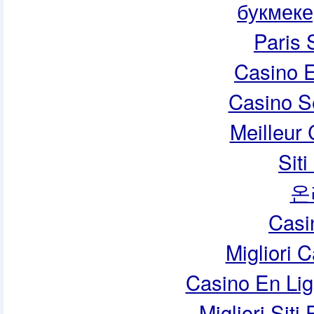
букмеке
Paris 
Casino E
Casino S
Meilleur
Sit
온
Casi
Migliori 
Casino En Lig
Migliori Siti