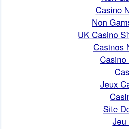
Casino 
Non Gams
UK Casino Si
Casinos 
Casino 
Cas
Jeux Ca
Casi
Site De
Jeu 